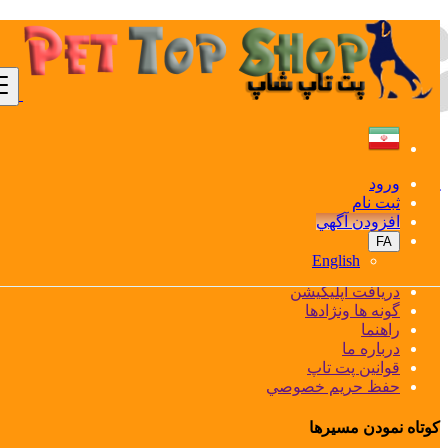
رمز
ورود (ايميل آدرس):
ارسال
بازگشت به صفحه اصلي و يا ورود به سيستم
آيا حساب كاربري نداريد؟
ورود
ثبت نام
ثبت نام
افزودن آگهي
درباره ما
FA
English
تعرفه آگهي
دريافت اپليكيشن
گونه ها ونژادها
راهنما
درباره ما
قوانین پت تاپ
حفظ حريم خصوصي
كوتاه نمودن مسيرها