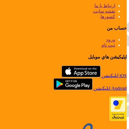
ارتباط با ما
نقشه سايت
كشورها
حساب من
ورود
ثبت نام
اپليكيشن هاي موبايل
iOS اپليكيشن
Android اپليكيشن