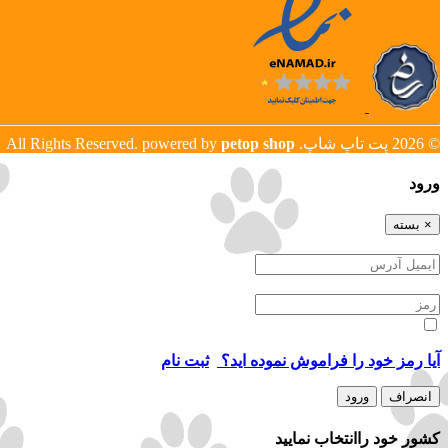
© 2026 پت تاپ شاپ. All Rights Reserved. powered by
petop shop
ورود
×
بسته
ورود (ايميل آدرس)
رمز
ورود من را به خاطر بسپار
آيا رمز خود را فراموش نموده ايد؟
/
ثبت نام
انصراف
ورود
كشور خود راانتخاب نماييد